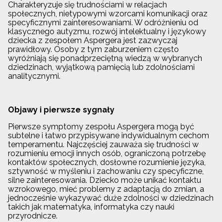
Charakteryzuje się trudnościami w relacjach
społecznych, nietypowymi wzorcami komunikacji oraz
specyficznymi zainteresowaniami. W odróżnieniu od
klasycznego autyzmu, rozwój intelektualny i językowy
dziecka z zespołem Aspergera jest zazwyczaj
prawidłowy. Osoby z tym zaburzeniem często
wyróżniają się ponadprzeciętną wiedzą w wybranych
dziedzinach, wyjątkową pamięcią lub zdolnościami
analitycznymi.
Objawy i pierwsze sygnały
Pierwsze symptomy zespołu Aspergera mogą być
subtelne i łatwo przypisywane indywidualnym cechom
temperamentu. Najczęściej zauważa się trudności w
rozumieniu emocji innych osób, ograniczoną potrzebę
kontaktów społecznych, dosłowne rozumienie języka,
sztywność w myśleniu i zachowaniu czy specyficzne,
silne zainteresowania. Dziecko może unikać kontaktu
wzrokowego, mieć problemy z adaptacją do zmian, a
jednocześnie wykazywać duże zdolności w dziedzinach
takich jak matematyka, informatyka czy nauki
przyrodnicze.