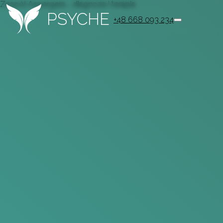
Zespół Aspergera - diagnoza i terapia
PSYCHE
+48 668 093 234