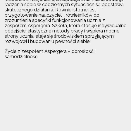
radzenia sobie w codziennych sytuacjach są podstawą
skutecznego działania. Równie istotne jest
przygotowanie nauczycieli i rówieśników do
zrozumienia specyfiki funkcjonowania ucznia z
zespołem Aspergera. Szkoła, która stosuje indywidualne
podejście, elastyczne metody pracy i wspiera mocne
strony ucznia, staje się środowiskiem sprzyjającym
rozwojowi i budowaniu pewności siebie.
Życie z zespołem Aspergera – dorosłość i
samodzielność
Wiele osób z zespołem Aspergera prowadzi
samodzielne, satysfakcjonujące życie. Dzięki terapii,
wsparciu psychologicznemu i treningom umiejętności
społecznych, uczą się rozumieć emocje swoje i innych,
nawiązywać relacje oraz rozwijać swoje pasje. W
dorosłości często wybierają zawody wymagające
precyzji, logicznego myślenia czy pracy w
uporządkowanym środowisku. Kluczowe jest jednak
dalsze wsparcie psychoterapeutyczne i
psychoedukacja, które pomagają w adaptacji
społecznej i zawodowej.