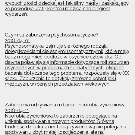
wybuch złości dziecka jest tak silny, nagły i zaskakujący,
że powoduje uratę kontroli rodzica nad biegiem
wydarzeń.
Czym są zaburzenia psychosomatyczne?
2018-04-01
Psychosomatyka, zajmuje się różnego rodzaju
dolegliwościami cielesnymi (somatycznymi), które mają
bądź mogą mieć podłoże w psychice człowieka. Od
dawna pojawiają się informacje dotyczące roli zaburzeń
psychicznych w problemach somatycznych, oficjalne
badania dotyczące tego problemu rozpoczęły się w XX
wieku. Zaburzenia te dotykają zarówno kobiet jak i
mężczyzn, w różnych przedziałach wiekowych.
Zaburzenia odżywiania u dzieci - neofobia żywieniowa
2018-04-11
Neofobia żywieniowa to zaburzenie polegające na
unikaniu spożywania nowych produktów. Główna
trudność dziecka z neofobią żywieniową nie polega na
spożywaniu zbyt małej ilości jedzenia, ale na