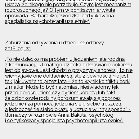
uważa, że nikogo nie potrzebuje. Czym jest mechanizm
rozproszonego ja? O tym w poniższym artykule
opowiada Barbara Wojewódzka, certyfikowana
specjalistka psychoterapii uzależnień.
Zaburzenia odżywiania u dzieci i młodzieży
2018-03-22
„To nie dziecko ma problem z jedzeniem, ale rodzina
z komunikacją. U małego dziecka odmawianie pokarmu
jest objawowe. Jeśli chodzi o przyczyny anoreksji, to nie
wiemy, jakie one dokładnie są, ale z pewnością nie jest
tak, jak uważano przez lata – że to wynik konfliktu córki
z matką. Może to być natomiast nieświadomy lęk
przed dorośnięciem czy byciem kobietą lub fakt,
że członkowie rodziny porozumiewają się poprzez
jedzenie i za pomocą jedzenia się o siebie troszczą,
a jednocześnie słabo okazują uczucia w inny sposób” -
tłumaczy w rozmowie Anna Bakuła, psycholog
i certyfikowany specjalista psychoterapii uzależnień.