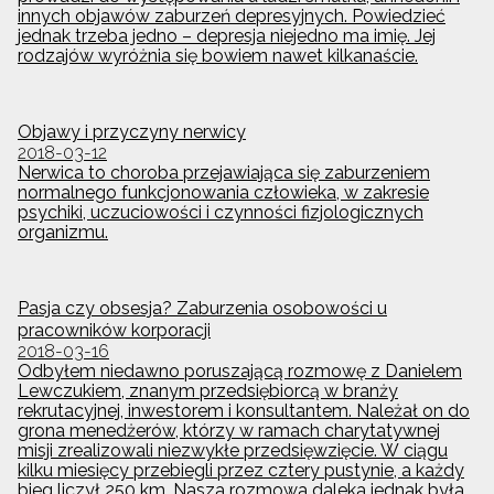
innych objawów zaburzeń depresyjnych. Powiedzieć
jednak trzeba jedno – depresja niejedno ma imię. Jej
rodzajów wyróżnia się bowiem nawet kilkanaście.
Objawy i przyczyny nerwicy
2018-03-12
Nerwica to choroba przejawiająca się zaburzeniem
normalnego funkcjonowania człowieka, w zakresie
psychiki, uczuciowości i czynności fizjologicznych
organizmu.
Pasja czy obsesja? Zaburzenia osobowości u
pracowników korporacji
2018-03-16
Odbyłem niedawno poruszającą rozmowę z Danielem
Lewczukiem, znanym przedsiębiorcą w branży
rekrutacyjnej, inwestorem i konsultantem. Należał on do
grona menedżerów, którzy w ramach charytatywnej
misji zrealizowali niezwykłe przedsięwzięcie. W ciągu
kilku miesięcy przebiegli przez cztery pustynie, a każdy
bieg liczył 250 km. Nasza rozmowa daleka jednak była