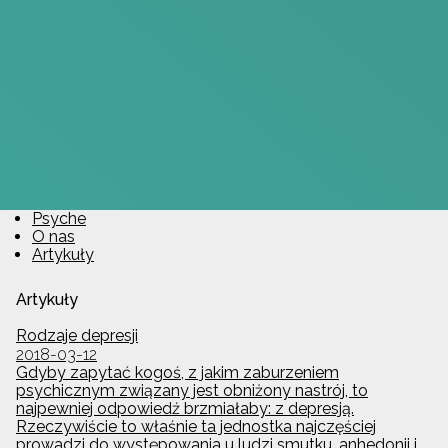
Psyche
O nas
Artykuły
Artykuły
Rodzaje depresji
2018-03-12
Gdyby zapytać kogoś, z jakim zaburzeniem
psychicznym związany jest obniżony nastrój, to
najpewniej odpowiedź brzmiałaby: z depresją.
Rzeczywiście to właśnie ta jednostka najczęściej
prowadzi do występowania u ludzi smutku, anhedonii i