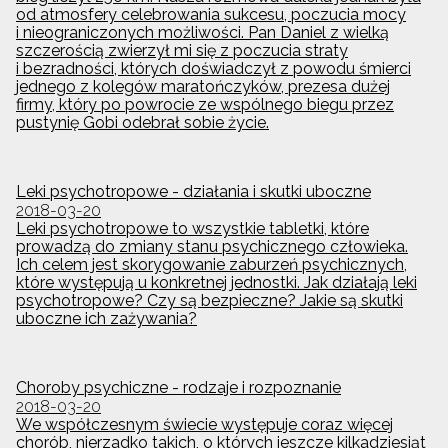
od atmosfery celebrowania sukcesu, poczucia mocy
i nieograniczonych możliwości. Pan Daniel z wielką
szczerością zwierzył mi się z poczucia straty
i bezradności, których doświadczył z powodu śmierci
jednego z kolegów maratończyków, prezesa dużej
firmy, który po powrocie ze wspólnego biegu przez
pustynię Gobi odebrał sobie życie.
Leki psychotropowe - działania i skutki uboczne
2018-03-20
Leki psychotropowe to wszystkie tabletki, które
prowadzą do zmiany stanu psychicznego człowieka.
Ich celem jest skorygowanie zaburzeń psychicznych,
które występują u konkretnej jednostki. Jak działają leki
psychotropowe? Czy są bezpieczne? Jakie są skutki
uboczne ich zażywania?
Choroby psychiczne - rodzaje i rozpoznanie
2018-03-20
We współczesnym świecie występuje coraz więcej
chorób, nierzadko takich, o których jeszcze kilkadziesiąt