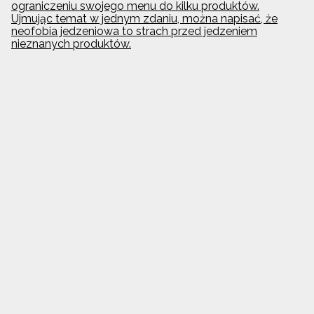
ograniczeniu swojego menu do kilku produktów.
Ujmując temat w jednym zdaniu, można napisać, że
neofobia jedzeniowa to strach przed jedzeniem
nieznanych produktów.
Analiza składu ciała
2018-04-26
Jeszcze jakiś czas temu Dietetyk posługiwał się jedynie
tradycyjnym sprzętem tj.: waga do pomiaru masy ciała,
miarka czy fałdomierz. Obecnie możemy powiedzieć
więcej o kondycji zdrowotnej pacjenta. Wszystko dzięki
nowoczesnej metodzie analizy składu ciała. Pozwala
ona kontrolować nie tylko masę ciała, ale również jej
podział na masę tłuszczową (masa tkanki tłuszczowej)
i masę beztłuszczową (masa mięśni, wody i kości).
Stosując specjalistyczne wagi diagnostyczne w kilka
sekund określamy szczegółowe dla każdego z nas
parametry. Cel takiego badania, to ustalenie
indywidualnie dopasowanej diety i planu żywienia oraz
monitorowanie efektów dietoterapii.