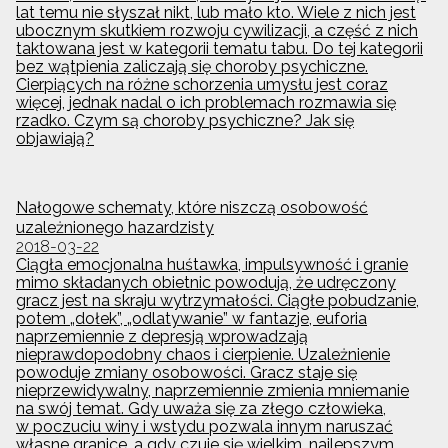
lat temu nie słyszał nikt, lub mało kto. Wiele z nich jest
ubocznym skutkiem rozwoju cywilizacji, a część z nich
taktowana jest w kategorii tematu tabu. Do tej kategorii
bez wątpienia zaliczają się choroby psychiczne.
Cierpiących na różne schorzenia umysłu jest coraz
więcej, jednak nadal o ich problemach rozmawia się
rzadko. Czym są choroby psychiczne? Jak się
objawiają?
Nałogowe schematy, które niszczą osobowość
uzależnionego hazardzisty
2018-03-22
Ciągła emocjonalna huśtawka, impulsywność i granie
mimo składanych obietnic powodują, że udręczony
gracz jest na skraju wytrzymałości. Ciągłe pobudzanie,
potem „dołek”, „odlatywanie” w fantazje, euforia
naprzemiennie z depresją wprowadzają
nieprawdopodobny chaos i cierpienie. Uzależnienie
powoduje zmiany osobowości. Gracz staje się
nieprzewidywalny, naprzemiennie zmienia mniemanie
na swój temat. Gdy uważa się za złego człowieka,
w poczuciu winy i wstydu pozwala innym naruszać
własne granice, a gdy czuje się wielkim, najlepszym,