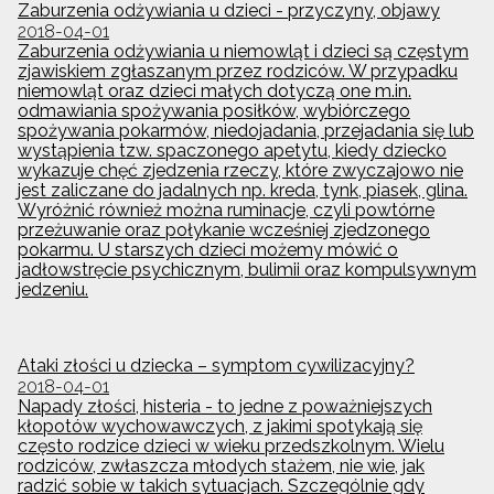
Zaburzenia odżywiania u dzieci - przyczyny, objawy
2018-04-01
Zaburzenia odżywiania u niemowląt i dzieci są częstym
zjawiskiem zgłaszanym przez rodziców. W przypadku
niemowląt oraz dzieci małych dotyczą one m.in.
odmawiania spożywania posiłków, wybiórczego
spożywania pokarmów, niedojadania, przejadania się lub
wystąpienia tzw. spaczonego apetytu, kiedy dziecko
wykazuje chęć zjedzenia rzeczy, które zwyczajowo nie
jest zaliczane do jadalnych np. kreda, tynk, piasek, glina.
Wyróżnić również można ruminacje, czyli powtórne
przeżuwanie oraz połykanie wcześniej zjedzonego
pokarmu. U starszych dzieci możemy mówić o
jadłowstręcie psychicznym, bulimii oraz kompulsywnym
jedzeniu.
Ataki złości u dziecka – symptom cywilizacyjny?
2018-04-01
Napady złości, histeria - to jedne z poważniejszych
kłopotów wychowawczych, z jakimi spotykają się
często rodzice dzieci w wieku przedszkolnym. Wielu
rodziców, zwłaszcza młodych stażem, nie wie, jak
radzić sobie w takich sytuacjach. Szczególnie gdy