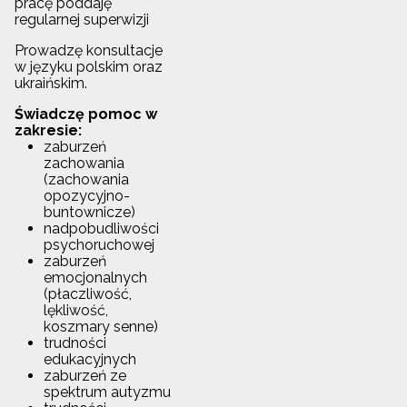
pracę poddaję
regularnej superwizji
Prowadzę konsultacje
w języku polskim oraz
ukraińskim.
Świadczę pomoc w
zakresie:
zaburzeń
zachowania
(zachowania
opozycyjno-
buntownicze)
nadpobudliwości
psychoruchowej
zaburzeń
emocjonalnych
(płaczliwość,
lękliwość,
koszmary senne)
trudności
edukacyjnych
zaburzeń ze
spektrum autyzmu