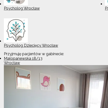
Psycholog Wrocław
P
Psycholog Dziecięcy Wrocław
Przyjmuję pacjentów w gabinecie:
Małopanewska 18/13
Wrocław