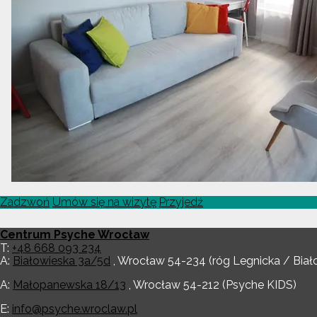
Zadzwoń
Umów się na wizytę
Przyjedź
Centrum Psyche Wrocław
T:
+48 668 093 234
A:
Białowieska 3a/5d
,
Wrocław
54-234
(róg Legnicka / Biał
A:
Małopanewska 18/13
,
Wrocław
54-212
(Psyche KIDS)
E:
info@psyche.wroclaw.pl