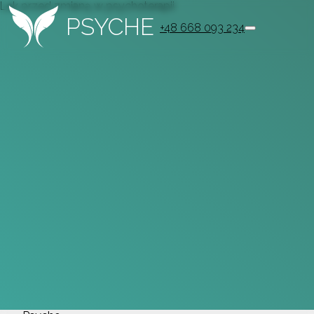
Lęk przed zmianą w psychoterapii
PSYCHE
+48 668 093 234