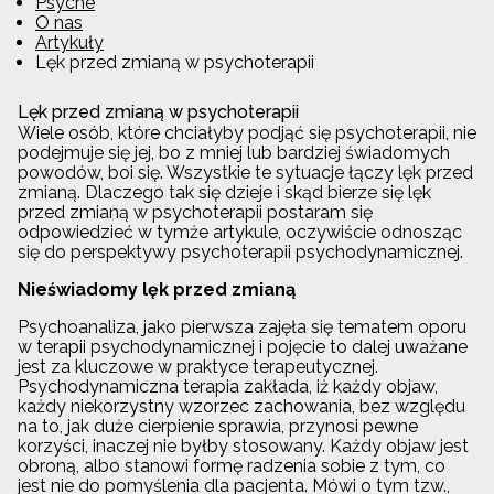
Psyche
O nas
Artykuły
Lęk przed zmianą w psychoterapii
Lęk przed zmianą w psychoterapii
Wiele osób, które chciałyby podjąć się psychoterapii, nie
podejmuje się jej, bo z mniej lub bardziej świadomych
powodów, boi się. Wszystkie te sytuacje łączy lęk przed
zmianą. Dlaczego tak się dzieje i skąd bierze się lęk
przed zmianą w psychoterapii postaram się
odpowiedzieć w tymże artykule, oczywiście odnosząc
się do perspektywy psychoterapii psychodynamicznej.
Nieświadomy lęk przed zmianą
Psychoanaliza, jako pierwsza zajęła się tematem oporu
w terapii psychodynamicznej i pojęcie to dalej uważane
jest za kluczowe w praktyce terapeutycznej.
Psychodynamiczna terapia zakłada, iż każdy objaw,
każdy niekorzystny wzorzec zachowania, bez względu
na to, jak duże cierpienie sprawia, przynosi pewne
korzyści, inaczej nie byłby stosowany. Każdy objaw jest
obroną, albo stanowi formę radzenia sobie z tym, co
jest nie do pomyślenia dla pacjenta. Mówi o tym tzw.,