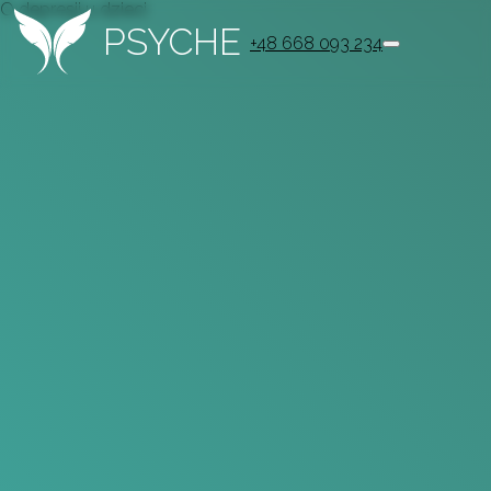
O depresji u dzieci
PSYCHE
+48 668 093 234