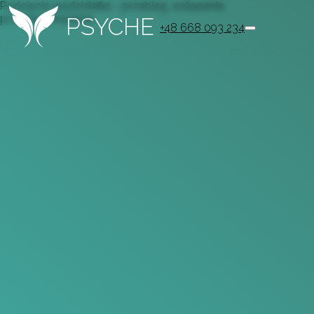
Podcięcie wędzidełka - przebieg, wskazania,
przeciwwskazania
PSYCHE
+48 668 093 234