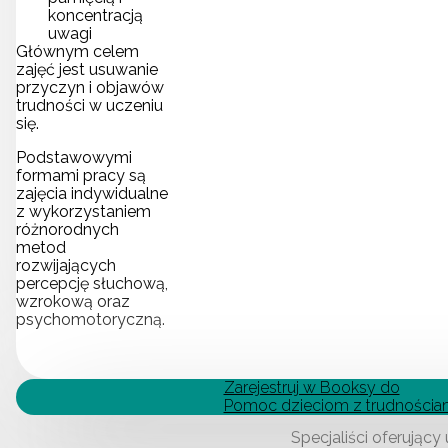
koncentracją
uwagi
Głównym celem
zajęć jest usuwanie
przyczyn i objawów
trudności w uczeniu
się.
Podstawowymi
formami pracy są
zajęcia indywidualne
z wykorzystaniem
różnorodnych
metod
rozwijających
percepcję słuchową,
wzrokową oraz
psychomotoryczną.
Zarejestruj w Booksy do
Pomoc dzieciom z trudnościam
Specjaliści oferujący