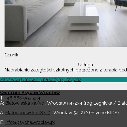
Cennik
Usługa
Nadrabianie zaległości szkolnych połączone z terapią pe
Zadzwoń
Umów się na wizytę
Przyjedź
Centrum Psyche Wrocław
T:
+48 668 093 234
A:
Białowieska 3a/5d
,
Wrocław
54-234
(róg Legnicka / Biał
A:
Małopanewska 18/13
,
Wrocław
54-212
(Psyche KIDS)
E:
info@psyche.wroclaw.pl