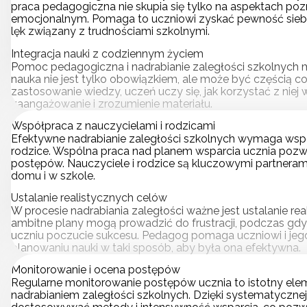
praca pedagogiczna nie skupia się tylko na aspektach po
emocjonalnym. Pomaga to uczniowi zyskać pewność siebie
lęk związany z trudnościami szkolnymi.
Integracja nauki z codziennym życiem
Pomoc pedagogiczna i nadrabianie zaległości szkolnych m
nauka nie jest tylko obowiązkiem, ale może być częścią c
zastosowanie wiedzy, uczeń uczy się, jak korzystać z niej 
zaangażowanie i zrozumienie materiału.
Współpraca z nauczycielami i rodzicami
Efektywne nadrabianie zaległości szkolnych wymaga współ
rodzice. Wspólna praca nad planem wsparcia ucznia pozwa
postępów. Nauczyciele i rodzice są kluczowymi partneram
domu i w szkole.
Ustalanie realistycznych celów
W procesie nadrabiania zaległości ważne jest ustalanie re
ambitne plany mogą prowadzić do frustracji, podczas gdy 
uczniu poczucie sukcesu. Pedagog pomaga uczniowi i jego 
planowaniu nauki w taki sposób, aby była ona efektywna.
Monitorowanie
i ocena postępów
Regularne monitorowanie postępów ucznia to istotny el
nadrabianiem zaległości szkolnych. Dzięki systematyczne