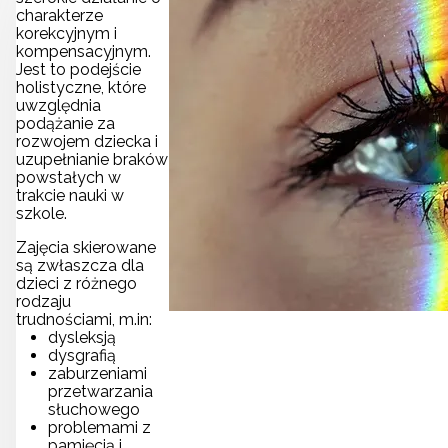
charakterze
korekcyjnym i
kompensacyjnym.
Jest to podejście
holistyczne, które
uwzględnia
podążanie za
rozwojem dziecka i
uzupełnianie braków
powstałych w
trakcie nauki w
szkole.
Zajęcia skierowane
są zwłaszcza dla
dzieci z różnego
rodzaju
trudnościami, m.in:
dysleksją
dysgrafią
zaburzeniami
przetwarzania
słuchowego
problemami z
pamięcią i