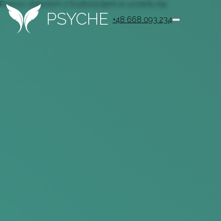
Pomoc dzieciom z trudnościami w uczeniu się
PSYCHE
+48 668 093 234